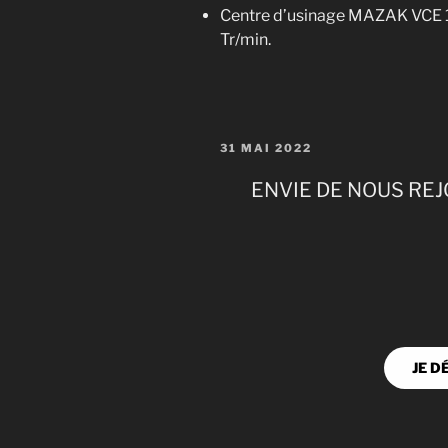
Centre d’usinage MAZAK VCE 1
Tr/min.
PUBLIÉ
31 MAI 2022
LE
ENVIE DE NOUS REJ
JE D