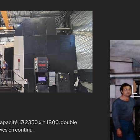
L
pacité : Ø 2350 x h 1800, double
axes en continu.