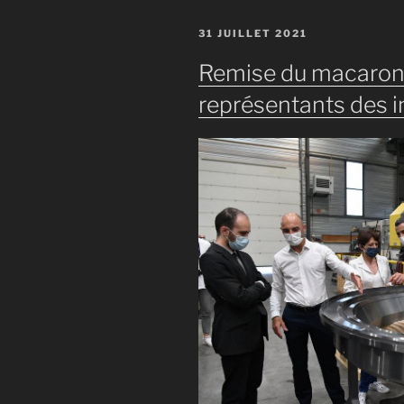
PUBLIÉ
31 JUILLET 2021
LE
Remise du macaron 
représentants des in