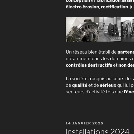
conception
et
fabrication assis
électro érosion
,
rectification
ju
Un réseau bien établi de
partena
notamment dans les domaines 
contrôles destructifs
et
non des
La société a acquis au cours de 
de
qualité
et de
sérieux
qui lui 
secteurs d’activité tels que
l’én
PUBLIÉ
14 JANVIER 2025
LE
Installations 2024