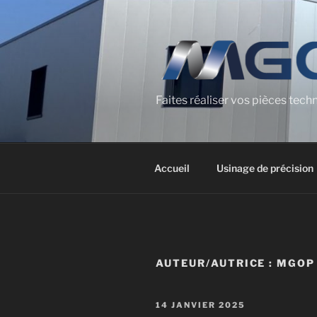
Aller
au
contenu
principal
Faites réaliser vos pièces te
Accueil
Usinage de précision
AUTEUR/AUTRICE :
MGOP
PUBLIÉ
14 JANVIER 2025
LE