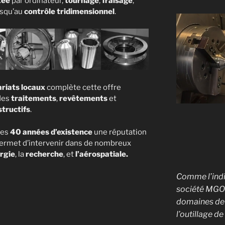
tée
par ordinateur,
tournage
,
fraisage
,
squ’au
contrôle tridimensionnel
.
riats locaux
complète cette offre
des
traitements
,
revêtements
et
tructifs
.
ses
40 années d’existence
une réputation
permet d’intervenir dans de nombreux
ergie
, la
recherche
, et
l’aérospatiale.
Comme l’indiq
société MGOP
domaines de 
l’outillage de