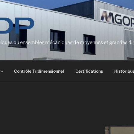
chniques ou ensembles mécaniques de moyennes et grandes dim
Contrôle Tridimensionnel
Certifications
Historiqu